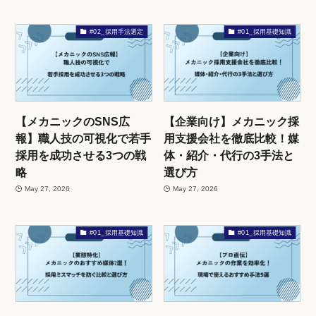
#02_採用手法選定
#01_採用基礎知識
【メカニックのSNS広
【企業向け】メカニック採
報】職人技の可視化で若手
用支援会社を徹底比較！媒
採用を成功させる3つの戦
体・紹介・代行の3手法と
略
選び方
May 27, 2026
May 27, 2026
#01_採用基礎知識
#01_採用基礎知識