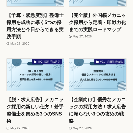
【予算・緊急度別】整備士
【完全版】外国籍メカニッ
採用を成功に導く5つの採
ク採用から定着・即戦力化
用方法と今日からできる実
までの実践ロードマップ
践手順
May 27, 2026
May 27, 2026
#02_採用手法選定
#01_採用基礎知識
【脱・求人広告】メカニッ
【企業向け】優秀なメカニ
ク採用の新しい仕方！若手
ックの採用方法！求人広告
整備士を集める3つのSNS
に頼らない3つの攻めの戦
術
略
May 27, 2026
May 27, 2026