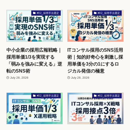
#02_採用手法選定
#02_採用手法選定
中小企業の採用広報戦略｜
ITコンサル採用のSNS活用
採用単価1/3を実現する
術｜知的好奇心を刺激し採
「弱みを強みに変える」逆
用単価を3分の1にするロ
転のSNS術
ジカル発信の極意
July 28, 2026
July 28, 2026
#02_採用手法選定
#02_採用手法選定