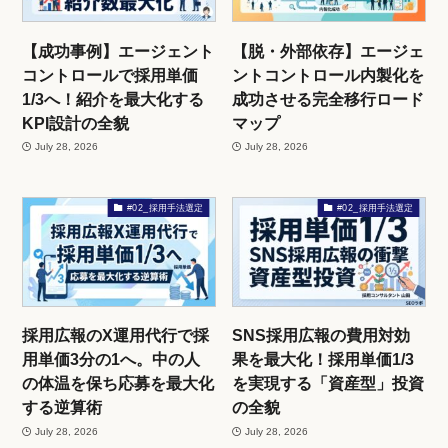
【成功事例】エージェント
【脱・外部依存】エージェ
コントロールで採用単価
ントコントロール内製化を
1/3へ！紹介を最大化する
成功させる完全移行ロード
KPI設計の全貌
マップ
July 28, 2026
July 28, 2026
#02_採用手法選定
#02_採用手法選定
採用広報のX運用代行で採
SNS採用広報の費用対効
用単価3分の1へ。中の人
果を最大化！採用単価1/3
の体温を保ち応募を最大化
を実現する「資産型」投資
する逆算術
の全貌
July 28, 2026
July 28, 2026