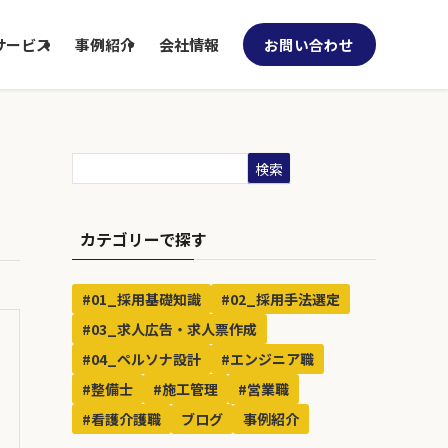
サービス
事例紹介
会社情報
お問い合わせ
検索
カテゴリーで探す
#01_採用基礎知識
#02_採用手法選定
#03_求人広告・求人票作成
#04_ペルソナ設計
#エンジニア職
#整備士
#施工管理
#営業職
#看護介護職
ブログ
事例紹介