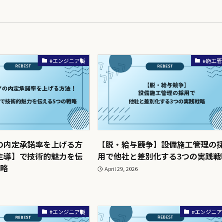
#エンジニア職
#施工
の内定承諾率を上げる方
【脱・給与競争】設備施工管理の
主導】で技術的魅力を伝
用で他社と差別化する3つの実践戦
戦略
April 29, 2026
#エンジニア職
#エンジニ