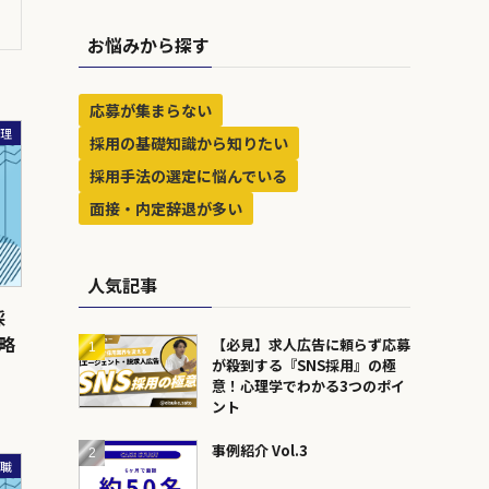
お悩みから探す
応募が集まらない
管理
採用の基礎知識から知りたい
採用手法の選定に悩んでいる
面接・内定辞退が多い
人気記事
採
略
【必見】求人広告に頼らず応募
が殺到する『SNS採用』の極
意！心理学でわかる3つのポイ
ント
事例紹介 Vol.3
ア職