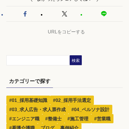
URLをコピーする
検索
カテゴリーで探す
#01_採用基礎知識
#02_採用手法選定
#03_求人広告・求人票作成
#04_ペルソナ設計
#エンジニア職
#整備士
#施工管理
#営業職
#看護介護職
ブログ
事例紹介