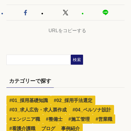
URLをコピーする
検索
カテゴリーで探す
#01_採用基礎知識
#02_採用手法選定
#03_求人広告・求人票作成
#04_ペルソナ設計
#エンジニア職
#整備士
#施工管理
#営業職
#看護介護職
ブログ
事例紹介